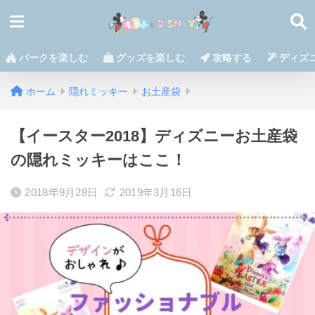
パークを楽しむ
グッズを楽しむ
攻略する
ディズ
ホーム
隠れミッキー
お土産袋
【イースター2018】ディズニーお土産袋
の隠れミッキーはここ！
2018年9月28日
2019年3月16日