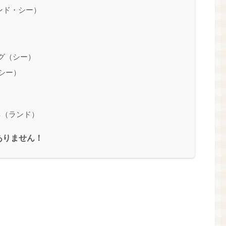
ンド・シー）
グ（シー）
シー）
ネ（ランド）
ありません！